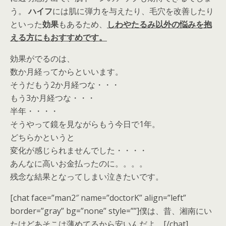
う。
ハイフ
には肌に弾力を与えたり、毛穴を改善したり
といった
効果
もあるため、
しわやたるみ以外の悩みを抱
える方にもおすすめです。
効果がでるのは、
数か月経ってからといいます。
そうだもう2か月経つな・・・
もう3か月経つな・・・
半年・・・・
そうやって鏡を見ながらもう今日で1年。
どちらかというと
変化が感じられませんでした・・・・
あんなに高いお金払ったのに。。。。
残念な結果となってしまい泣きたいです。
[chat face=”man2″ name=”doctorK” align=”left”
border=”gray” bg=”none” style=””]僕は、昔、湘南にい
たけどあそこは薄めてるから安いんだよ。[/chat]