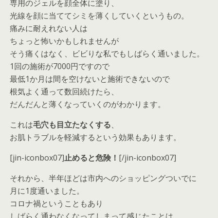
専用のジェルを顔全体に塗り、
光線を顔に当ててシミを薄くしていくというもの。
痛みに耐えれない人は
ちょっと怖いかもしれませんが
そう痛くはなく、ビビりな私でもしばらく通いました。
1回の施術が7000円ですので
最低1か月は間を空けないと施術できないので
根気よく通って数回続けたら、
だんだんと薄くなっていくのがわかります。
これは
毛穴も目立たなくする
、
お肌トラブルを軽減するという効果もあります。
[jin-iconbox07]
止めると危険！
[/jin-iconbox07]
それから、半年ほどは市内へのショッピングついでに
月に1度通いました。
コロナ禍ということもあり
しばらく通わなくなってしまって感じたことは