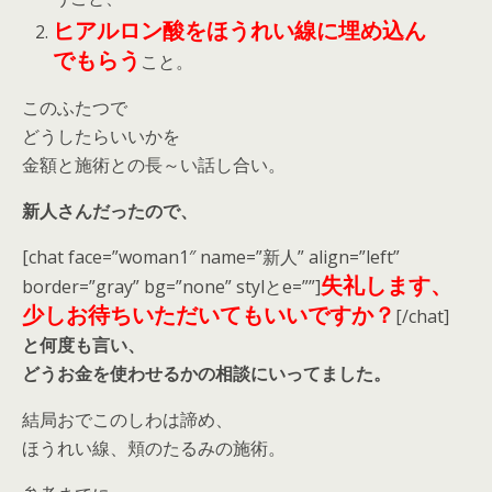
ヒアルロン酸をほうれい線
に埋め込ん
でもらう
こと。
このふたつで
どうしたらいいかを
金額と施術との長～い話し合い。
新人さんだったので、
[chat face=”woman1″ name=”新人” align=”left”
失礼します、
border=”gray” bg=”none” stylとe=””]
少しお待ちいただいてもいいですか？
[/chat]
と何度も言い、
どうお金を使わせるかの相談にいってました。
結局おでこのしわは諦め、
ほうれい線、頬のたるみの施術。