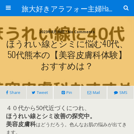
旅大好きアラフォー主婦Happy lifeの道
2023年8月30日 • No Comments
ほうれい線とシミに悩む40代、
50代熊本の【美容皮膚科体験】
おすすめは？
Share
Tweet
Pin
Mail
SMS
４０代から50代近づくにつれ、
ほうれい線とシミ改善の探究中。
美容皮膚科
はどうだろう。色んなお肌の悩みが出てき
ます。