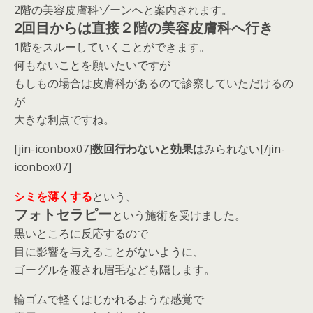
2階の美容皮膚科ゾーンへと案内されます。
2回目からは直接２階の美容皮膚科へ行き
1階をスルーしていくことができます。
何もないことを願いたいですが
もしもの場合は皮膚科があるので診察していただけるの
が
大きな利点ですね。
[jin-iconbox07]
数回行わないと効果は
みられない[/jin-
iconbox07]
シミを薄くする
という、
フォトセラピー
という施術を受けました。
黒いところに反応するので
目に影響を与えることがないように、
ゴーグルを渡され眉毛なども隠します。
輪ゴムで軽くはじかれるような感覚で