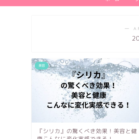
― A
2
美容
『シリカ』の驚くべき効果！美容と健
康こんなに変化実感できる！