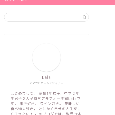
Lala
ママブロガー＆デザイナー
はじめまして。 高校1年女子、中学２年
生男子２人子持ちアラフォー主婦Lalaで
す。 旅行好き。 ワイン好き。 美味しい
食べ物大好き。 とにかく自分の人生楽し
く生きたい！ このブログでは、旅行の体