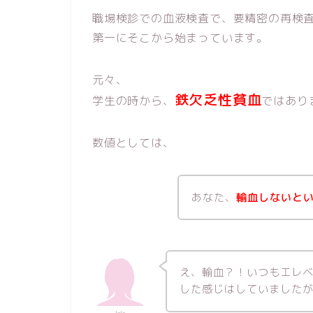
職場検診での血液検査で、要精密の再検
第一にそこから始まっています。
元々、
鉄欠乏性貧血
学生の時から、
ではあり
数値としては、
あなた、
輸血しないと
え、輸血？！いつもエレ
した感じはしていました
lala