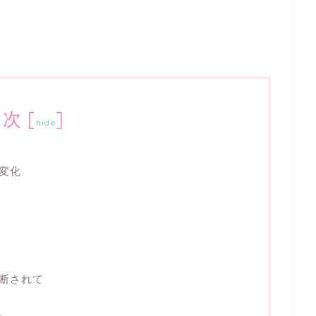
目次
[
]
hide
変化
断されて