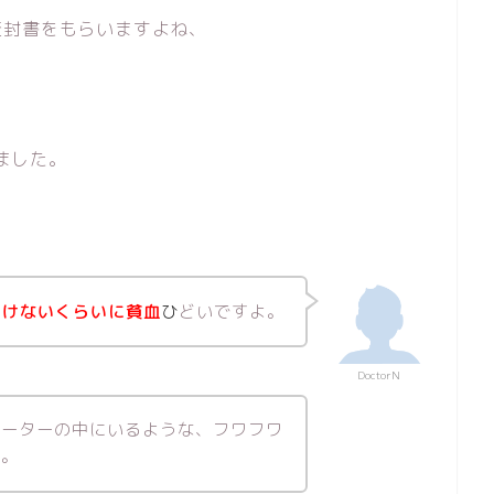
査封書をもらいますよね、
ました。
いけないくらいに貧血
ひ
どいですよ。
DoctorN
ベーターの中にいるような、フワフワ
が。