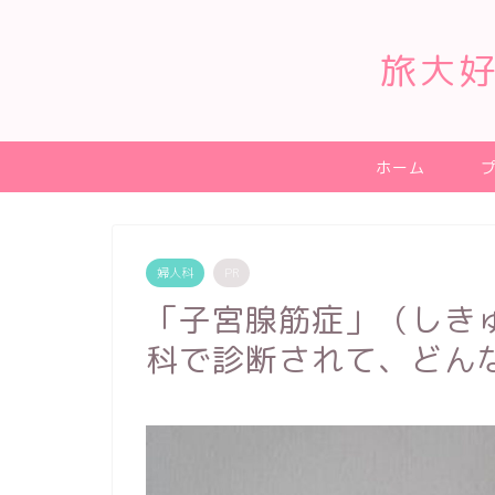
旅大好
ホーム
婦人科
PR
「子宮腺筋症」（しき
科で診断されて、どん