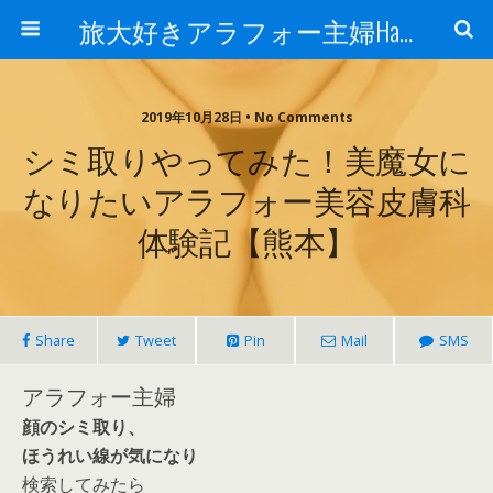
旅大好きアラフォー主婦Happy lifeの道
2019年10月28日 • No Comments
シミ取りやってみた！美魔女に
なりたいアラフォー美容皮膚科
体験記【熊本】
Share
Tweet
Pin
Mail
SMS
アラフォー主婦
顔のシミ取り、
ほうれい線が気になり
検索してみたら