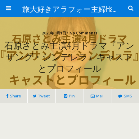
旅大好きアラフォー主婦Happy lifeの道
2020年3月1日 • No Comments
石原さとみ主演4月ドラマ『アン
サング・シンデレラ』キャスト
とプロフィール
Share
Tweet
Pin
Mail
SMS