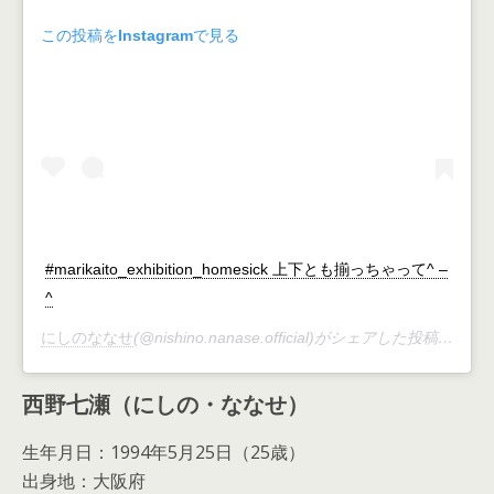
この投稿をInstagramで見る
#marikaito_exhibition_homesick 上下とも揃っちゃって^ –
^
にしのななせ
(@nishino.nanase.official)がシェアした投稿 –
202
西野七瀬（にしの・ななせ）
生年月日：1994年5月25日（25歳）
出身地：大阪府