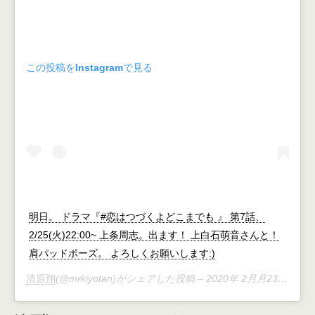
この投稿をInstagramで見る
明日。 ドラマ『#恋はつづくよどこまでも 』 第7話、
2/25(火)22:00~ 上条周志。出ます！ 上白石萌音さんと！
肩パッドポーズ。 よろしくお願いします:)
清原翔
(@mrkiyotan)がシェアした投稿 –
2020年 2月月23日午後6時45分PST