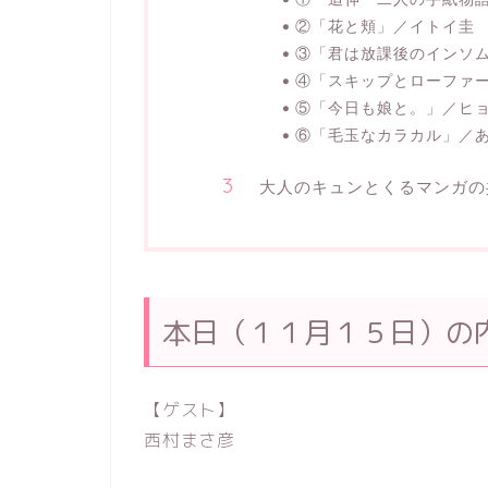
②「花と頬」／イトイ圭
③「君は放課後のインソム
④「スキップとローファ
⑤「今日も娘と。」／ヒ
⑥「毛玉なカラカル」／
大人のキュンとくるマンガの
本日（１１月１５日）の
【ゲスト】
西村まさ彦