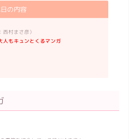
本日の内容
：西村まさ彦）
大人もキュンとくるマンガ
ガ