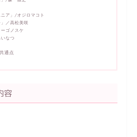
ニア」/オジロマコト
ー」／高松美咲
ョーゴノスケ
あいなつ
共通点
内容