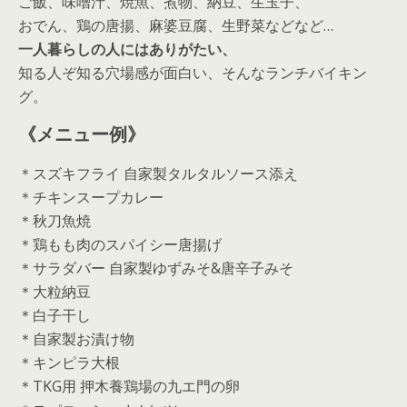
ご飯、味噌汁、焼魚、煮物、納豆、生玉子、
おでん、鶏の唐揚、麻婆豆腐、生野菜などなど…
一人暮らしの人にはありがたい、
知る人ぞ知る穴場感が面白い、そんなランチバイキン
グ。
《メニュー例》
＊スズキフライ 自家製タルタルソース添え
＊チキンスープカレー
＊秋刀魚焼
＊鶏もも肉のスパイシー唐揚げ
＊サラダバー 自家製ゆずみそ&唐辛子みそ
＊大粒納豆
＊白子干し
＊自家製お漬け物
＊キンピラ大根
＊TKG用 押木養鶏場の九エ門の卵