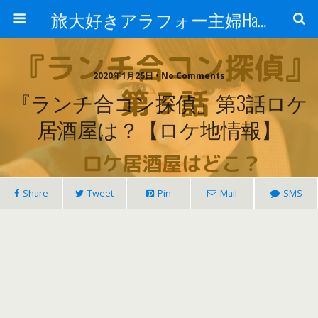
旅大好きアラフォー主婦Happy lifeの道
2020年1月25日 • No Comments
『ランチ合コン探偵』第3話ロケ
居酒屋は？【ロケ地情報】
Share
Tweet
Pin
Mail
SMS