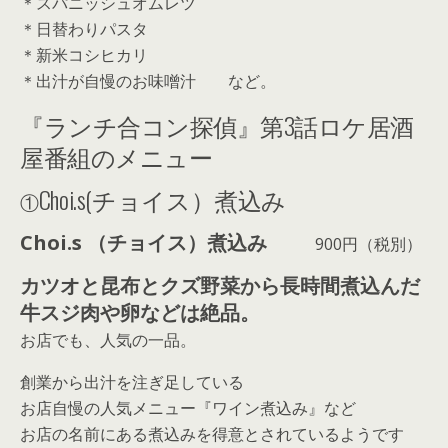
＊スパニッシュオムレツ
＊日替わりパスタ
＊新米コシヒカリ
＊出汁が自慢のお味噌汁 など。
『ランチ合コン探偵』第3話ロケ居酒
屋番組のメニュー
Choi.s(チョイス）煮込み
①
Choi.s （チョイス）煮込み
900円（税別）
カツオと昆布とクズ野菜から長時間煮込んだ
牛スジ肉や卵などは絶品。
お店でも、人気の一品。
創業から出汁を注ぎ足している
お店自慢の人気メニュー『ワイン煮込み』など
お店の名前にある煮込みを得意とされているようです