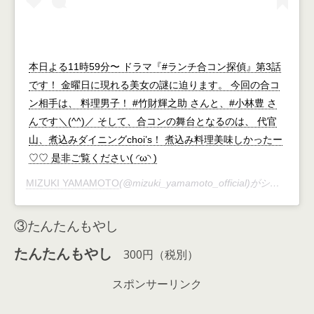
‪本日よる11時59分〜‬ ‪ドラマ『#ランチ合コン探偵』第3話‬
です！ 金曜日に現れる美女の謎に迫ります。 今回の合コ
ン相手は、 料理男子！ #竹財輝之助 さんと、#小林豊 さ
んです＼(^^)／ そして、合コンの舞台となるのは、 代官
山、煮込みダイニングchoi’s！ 煮込み料理美味しかったー
♡♡ 是非ご覧ください( ◜ω◝ )
MIZUKI YAMAMOTO
(@mizuki_yamamoto_official)がシェアした投稿 –
③たんたんもやし
たんたんもやし
300円（税別）
スポンサーリンク