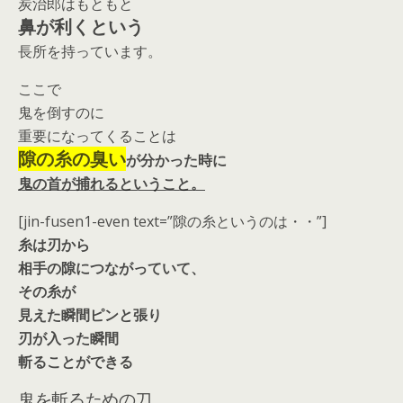
炭治郎はもともと
鼻が利くという
長所を持っています。
ここで
鬼を倒すのに
重要になってくることは
隙の糸の臭い
が分かった時に
鬼の首が捕れるということ。
[jin-fusen1-even text=”隙の糸というのは・・”]
糸は刃から
相手の隙につながっていて、
その糸が
見えた瞬間ピンと張り
刃が入った瞬間
斬ることができる
鬼を斬るための刀