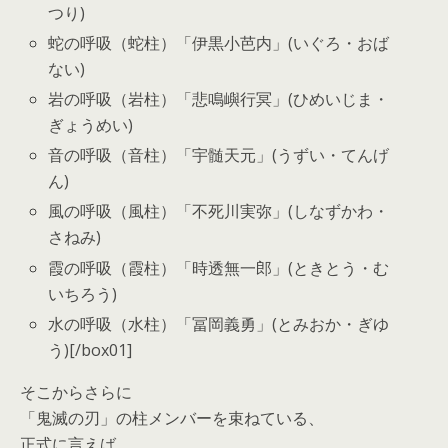
つり)
蛇の呼吸（蛇柱）「伊黒小芭内」(いぐろ・おば
ない)
岩の呼吸（岩柱）「悲鳴嶼行冥」(ひめいじま・
ぎょうめい)
音の呼吸（音柱）「宇髄天元」(うずい・てんげ
ん)
風の呼吸（風柱）「不死川実弥」(しなずかわ・
さねみ)
霞の呼吸（霞柱）「時透無一郎」(ときとう・む
いちろう)
水の呼吸（水柱）「冨岡義勇」(とみおか・ぎゆ
う)[/box01]
そこからさらに
「鬼滅の刃」の柱メンバーを束ねている、
正式に言えば、