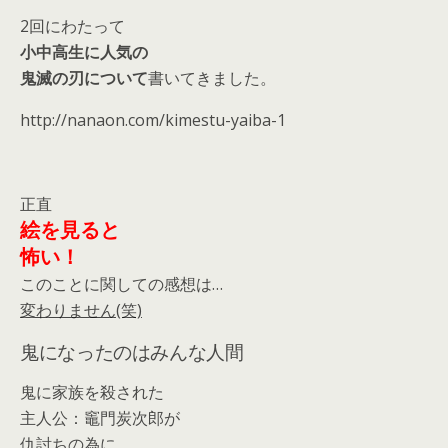
2回にわたって
小中高生に人気の
鬼滅の刃について
書いてきました。
http://nanaon.com/kimestu-yaiba-1
正直
絵を見ると
怖い！
このことに関しての感想は…
変わりません(笑)
鬼になったのはみんな人間
鬼に家族を殺された
主人公：竈門炭次郎が
仇討ちの為に