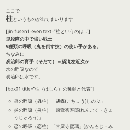
ここで
柱
というものが出てまいります
[jin-fusen1-even text=”柱というのは…”]
鬼殺隊の中で強い戦士
9種類の呼吸（鬼を倒す技）の使い手がある。
ちなみに
炭治郎の育手（そだて）＝鱗滝左近次
が
水の呼吸なので
炭治郎は水です。
[box01 title=”柱（はしら）の種類と代表”]
蟲の呼吸（蟲柱）「胡蝶(こちょう)しのぶ」
炎の呼吸（炎柱）「煉獄杏寿郎(れんごく・きょ
うじゅろう)」
恋の呼吸（恋柱）「甘露寺蜜璃」(かんろじ・み