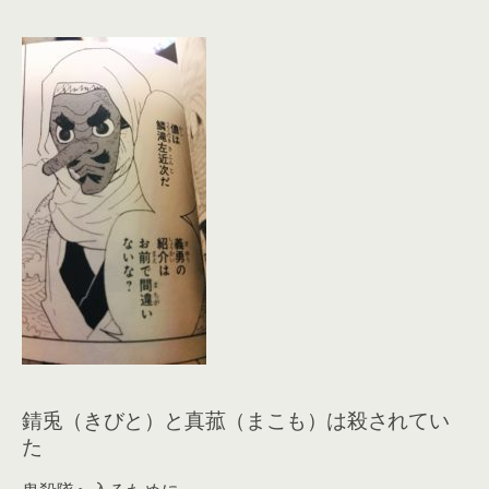
錆兎（きびと）と真菰（まこも）は殺されてい
た