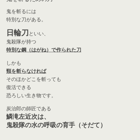
鬼を斬るには
特別な刀がある。
日輪刀
といい、
鬼殺隊が持つ
特別な鋼（はがね）で作られた刀
しかも
頸を斬らなければ
そのほかどこを斬っても
復活できる
恐ろしい生き物です。
炭治郎の師匠である
鱗滝左近次は、
鬼殺隊の水の呼吸の育手（そだて）