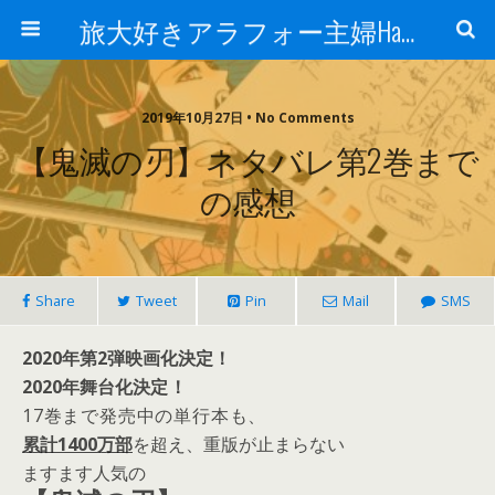
旅大好きアラフォー主婦Happy lifeの道
2019年10月27日 • No Comments
【鬼滅の刃】ネタバレ第2巻まで
の感想
Share
Tweet
Pin
Mail
SMS
2020年第2弾映画化決定！
2020年舞台化決
定！
17巻まで発売中の単行本も、
累計1400万部
を超え、重版が止まらない
ますます人気の