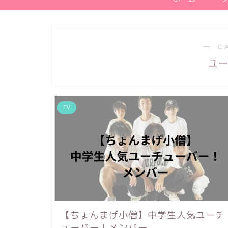
― C
ユ
TV
【ちょんまげ小僧】中学生人気ユーチ
ューバー！メンバー