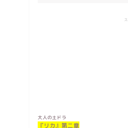
ス
大人の土ドラ
『リカ』第二章