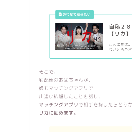
自称２８
【リカ】
こんにちは。
りがとうござ
そこで、
宅配便のおばちゃんが、
娘もマッチングアプリで
出逢い結婚したことを話し、
マッチングアプリ
で相手を探したらどう
リカに勧めます。