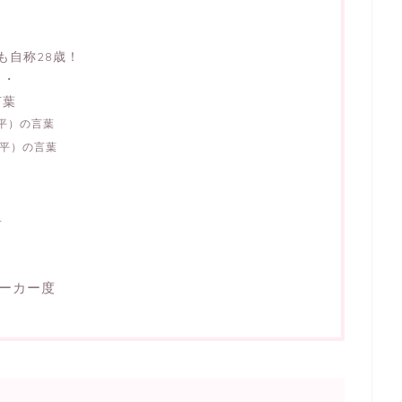
も自称28歳！
・・
言葉
平）の言葉
亮平）の言葉
者
ーカー度