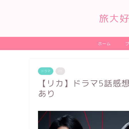
旅大好
ホーム
ドラマ
PR
【リカ】ドラマ5話感
あり