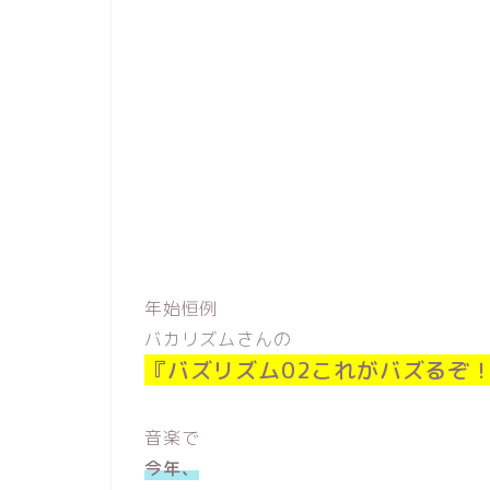
年始恒例
バカリズムさんの
『バズリズム02これがバズるぞ
音楽で
今年、